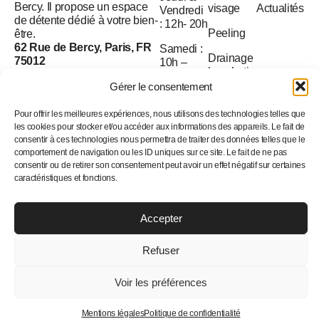
Bercy. Il propose un espace
visage
Actualités
Vendredi
de détente dédié à votre bien-
: 12h- 20h
Peeling
être.
62 Rue de Bercy, Paris, FR
Samedi :
Drainage
75012
10h –
lymphatique
20h
01 45 85 68 60
Gérer le consentement
contact@bendry.fr
Dimanche
: 12h –
Pour offrir les meilleures expériences, nous utilisons des technologies telles que
les cookies pour stocker et/ou accéder aux informations des appareils. Le fait de
20h
consentir à ces technologies nous permettra de traiter des données telles que le
comportement de navigation ou les ID uniques sur ce site. Le fait de ne pas
À l’origine, la
consentir ou de retirer son consentement peut avoir un effet négatif sur certaines
caractéristiques et fonctions.
beauté
Accepter
© 2025 Bendry. Tous droits réservés
Politique de confidentialité
CGV
Mentions légales
Refuser
Voir les préférences
Mentions légales
Politique de confidentialité