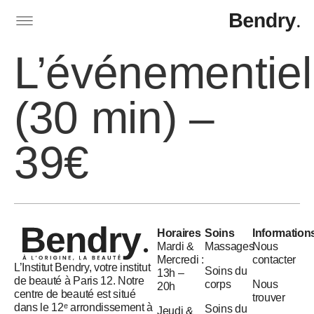
L’événementiel
(30 min) –
39€
Horaires
Soins
Information
Mardi &
Massages
Nous
Mercredi :
contacter
L’Institut Bendry, votre institut
Soins du
13h –
de beauté à Paris 12. Notre
corps
Nous
20h
centre de beauté est situé
trouver
dans le 12ᵉ arrondissement à
Soins du
Jeudi &