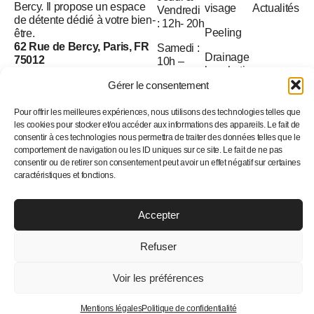
Bercy. Il propose un espace
visage
Actualités
Vendredi
de détente dédié à votre bien-
: 12h- 20h
Peeling
être.
62 Rue de Bercy, Paris, FR
Samedi :
Drainage
75012
10h –
lymphatique
20h
01 45 85 68 60
Gérer le consentement
contact@bendry.fr
Dimanche
: 12h –
Pour offrir les meilleures expériences, nous utilisons des technologies telles que
les cookies pour stocker et/ou accéder aux informations des appareils. Le fait de
20h
consentir à ces technologies nous permettra de traiter des données telles que le
comportement de navigation ou les ID uniques sur ce site. Le fait de ne pas
À l’origine, la
consentir ou de retirer son consentement peut avoir un effet négatif sur certaines
caractéristiques et fonctions.
beauté
Accepter
© 2025 Bendry. Tous droits réservés
Politique de confidentialité
CGV
Mentions légales
Refuser
Voir les préférences
Mentions légales
Politique de confidentialité