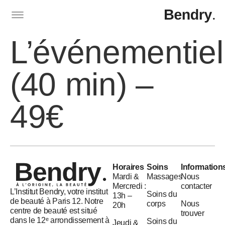
L’événementiel
(40 min) –
49€
Horaires
Soins
Information
Mardi &
Massages
Nous
Mercredi :
contacter
L’Institut Bendry, votre institut
Soins du
13h –
de beauté à Paris 12. Notre
corps
Nous
20h
centre de beauté est situé
trouver
dans le 12ᵉ arrondissement à
Soins du
Jeudi &