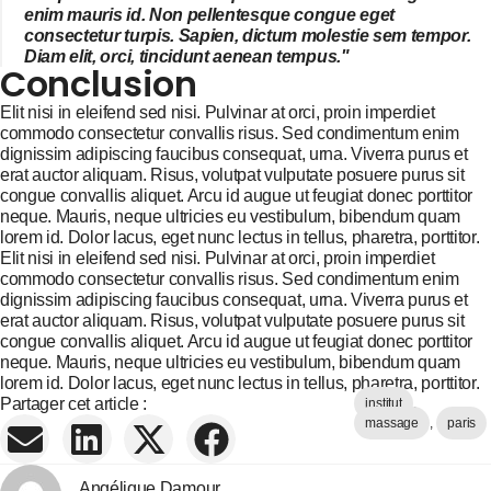
enim mauris id. Non pellentesque congue eget
consectetur turpis. Sapien, dictum molestie sem tempor.
Diam elit, orci, tincidunt aenean tempus."
Conclusion
Elit nisi in eleifend sed nisi. Pulvinar at orci, proin imperdiet
commodo consectetur convallis risus. Sed condimentum enim
dignissim adipiscing faucibus consequat, urna. Viverra purus et
erat auctor aliquam. Risus, volutpat vulputate posuere purus sit
congue convallis aliquet. Arcu id augue ut feugiat donec porttitor
neque. Mauris, neque ultricies eu vestibulum, bibendum quam
lorem id. Dolor lacus, eget nunc lectus in tellus, pharetra, porttitor.
Elit nisi in eleifend sed nisi. Pulvinar at orci, proin imperdiet
commodo consectetur convallis risus. Sed condimentum enim
dignissim adipiscing faucibus consequat, urna. Viverra purus et
erat auctor aliquam. Risus, volutpat vulputate posuere purus sit
congue convallis aliquet. Arcu id augue ut feugiat donec porttitor
neque. Mauris, neque ultricies eu vestibulum, bibendum quam
lorem id. Dolor lacus, eget nunc lectus in tellus, pharetra, porttitor.
Partager cet article :
institut
,
massage
,
paris
Angélique Damour