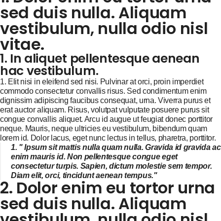
sed duis nulla. Aliquam
vestibulum, nulla odio nisl
vitae.
1. In aliquet pellentesque aenean
hac vestibulum.
1. Elit nisi in eleifend sed nisi. Pulvinar at orci, proin imperdiet
commodo consectetur convallis risus. Sed condimentum enim
dignissim adipiscing faucibus consequat, urna. Viverra purus et
erat auctor aliquam. Risus, volutpat vulputate posuere purus sit
congue convallis aliquet. Arcu id augue ut feugiat donec porttitor
neque. Mauris, neque ultricies eu vestibulum, bibendum quam
lorem id. Dolor lacus, eget nunc lectus in tellus, pharetra, porttitor.
1. " Ipsum sit mattis nulla quam nulla. Gravida id gravida ac
enim mauris id. Non pellentesque congue eget
consectetur turpis. Sapien, dictum molestie sem tempor.
Diam elit, orci, tincidunt aenean tempus."
2. Dolor enim eu tortor urna
sed duis nulla. Aliquam
vestibulum, nulla odio nisl