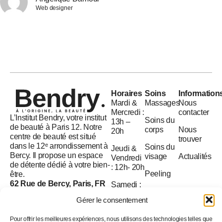
Web designer
Horaires
Soins
Information
Mardi &
Massages
Nous
Mercredi :
contacter
L’Institut Bendry, votre institut
Soins du
13h –
de beauté à Paris 12. Notre
corps
Nous
20h
centre de beauté est situé
trouver
dans le 12ᵉ arrondissement à
Soins du
Jeudi &
Bercy. Il propose un espace
visage
Actualités
Vendredi
de détente dédié à votre bien-
: 12h- 20h
Peeling
être.
62 Rue de Bercy, Paris, FR
Samedi :
Drainage
75012
10h –
Gérer le consentement
lymphatique
20h
01 45 85 68 60
Pour offrir les meilleures expériences, nous utilisons des technologies telles que
contact@bendry.fr
Dimanche